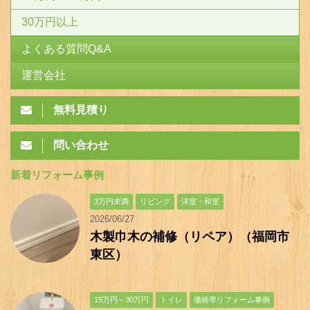
30万円以上
よくある質問Q&A
運営会社
無料見積り
問い合わせ
新着リフォーム事例
3万円未満
リビング
洋室・和室
2026/06/27
木製巾木の補修（リペア）（福岡市
東区）
15万円～30万円
トイレ
価格帯リフォーム事例