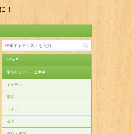
に！
HOME
場所別リフォーム事例
キッチン
浴室
トイレ
洗面
洋室・和室