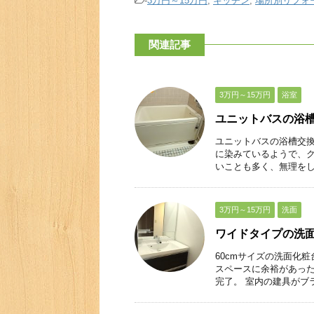
-
3万円～15万円
,
キッチン
,
場所別リフォ
関連記事
3万円～15万円
浴室
ユニットバスの浴
ユニットバスの浴槽交換
に染みているようで、ク
いことも多く、無理をして
3万円～15万円
洗面
ワイドタイプの洗
60cmサイズの洗面化
スペースに余裕があっ
完了。 室内の建具がブラウ