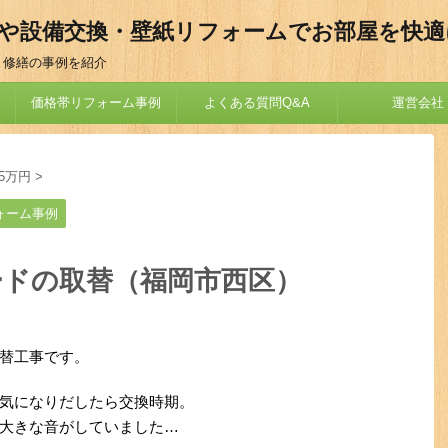
や設備交換・壁紙リフォームでお部屋を快適
・修繕の事例を紹介
価格帯リフォーム事例
よくある質問Q&A
運営会社
5万円
>
ォーム事例
ードの取替（福岡市西区）
替工事です。
気になりだしたら交換時期。
大きな音がしていました…