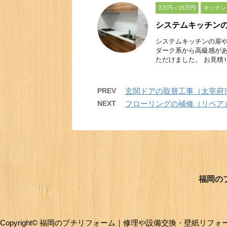
3万円～15万円
キッチン
システムキッチン
システムキッチンの扉
ダーク系から高級感が
ただけました。 お見積り
PREV
玄関ドアの取替工事（太宰府
NEXT
フローリングの補修（リペア
福岡の
Copyright© 福岡のプチリフォーム｜修理や設備交換・壁紙リフォームでお部屋を