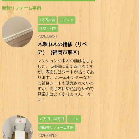
新着リフォーム事例
3万円未満
リビング
洋室・和室
2026/06/27
木製巾木の補修（リペ
ア）（福岡市東区）
マンションの巾木の補修をしま
した。 1枚板に見える巾木です
が、表面にはシートが貼ってあ
ります。 ホームセンターなど
に補修シートも販売されていま
すが、同じ木目や色はないので
見栄えはよくありません。 今
回 ...
15万円～30万円
トイレ
価格帯リフォーム事例
2026/04/08