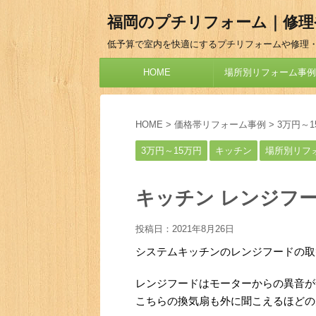
福岡のプチリフォーム｜修理
低予算で室内を快適にするプチリフォームや修理
HOME
場所別リフォーム事例
HOME
>
価格帯リフォーム事例
>
3万円～1
3万円～15万円
キッチン
場所別リフ
キッチン レンジフ
投稿日：
2021年8月26日
システムキッチンのレンジフードの取
レンジフードはモーターからの異音が
こちらの換気扇も外に聞こえるほどの