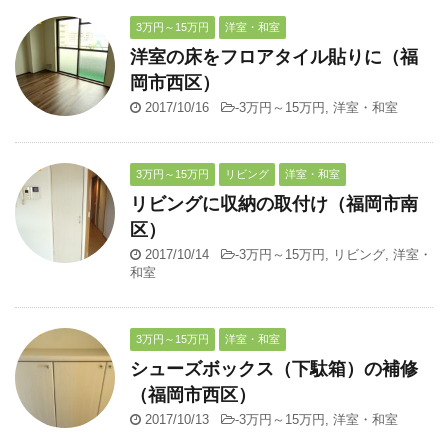
3万円～15万円
洋室・和室
洋室の床をフロアタイル貼りに（福
岡市西区）
2017/10/16
-
3万円～15万円
,
洋室・和室
3万円～15万円
リビング
洋室・和室
リビングに収納の取付け（福岡市南
区）
2017/10/14
-
3万円～15万円
,
リビング
,
洋室・
和室
3万円～15万円
洋室・和室
シューズボックス（下駄箱）の補修
（福岡市西区）
2017/10/13
-
3万円～15万円
,
洋室・和室