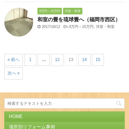
3万円～15万円
洋室・和室
和室の畳を琉球畳へ（福岡市西区）
2017/10/12
-
3万円～15万円
,
洋室・和室
« 前へ
1
…
12
13
14
15
次へ »
HOME
場所別リフォーム事例