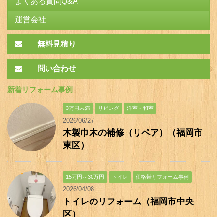
よくある質問Q&A
運営会社
無料見積り
問い合わせ
新着リフォーム事例
3万円未満
リビング
洋室・和室
2026/06/27
木製巾木の補修（リペア）（福岡市
東区）
15万円～30万円
トイレ
価格帯リフォーム事例
2026/04/08
トイレのリフォーム（福岡市中央
区）