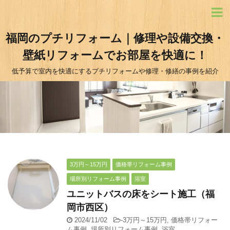
福岡のプチリフォーム｜修理や設備交換・
壁紙リフォームでお部屋を快適に！
低予算で室内を快適にするプチリフォームや修理・修繕の事例を紹介
3万円～15万円
価格帯リフォーム事例
場所別リフォーム事例
浴室
ユニットバスの床をシート施工（福
岡市西区）
2024/11/02
-
3万円～15万円
,
価格帯リフォー
ム事例
,
場所別リフォーム事例
,
浴室